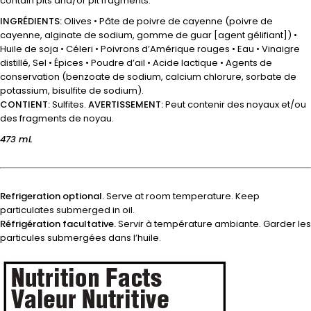
contain pits and/or pit fragments.
INGRÉDIENTS:
Olives • Pâte de poivre de cayenne (poivre de
cayenne, alginate de sodium, gomme de guar [agent gélifiant]) •
Huile de soja • Céleri • Poivrons d’Amérique rouges • Eau • Vinaigre
distillé, Sel • Épices • Poudre d’ail • Acide lactique • Agents de
conservation (benzoate de sodium, calcium chlorure, sorbate de
potassium, bisulfite de sodium).
CONTIENT:
Sulfites.
AVERTISSEMENT:
Peut contenir des noyaux et/ou
des fragments de noyau.
473 mL
Refrigeration optional.
Serve at room temperature. Keep
particulates submerged in oil.
Réfrigération facultative.
Servir à température ambiante. Garder les
particules submergées dans l’huile.