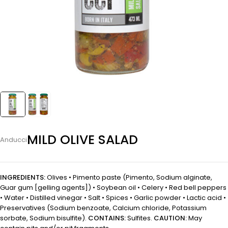
MILD OLIVE SALAD
Anducci
INGREDIENTS:
Olives • Pimento paste (Pimento, Sodium alginate,
Guar gum [gelling agents]) • Soybean oil • Celery • Red bell peppers
• Water • Distilled vinegar • Salt • Spices • Garlic powder • Lactic acid •
Preservatives (Sodium benzoate, Calcium chloride, Potassium
sorbate, Sodium bisulfite).
CONTAINS:
Sulfites.
CAUTION:
May