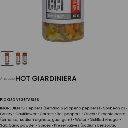
HOT GIARDINIERA
Anducci
PICKLED VEGETABLES
INGREDIENTS:
Peppers (serrano & jalapeño peppers) • Soybean oil •
Celery • Cauliflower • Carrots • Bell peppers • Olives • Pimento paste
(pimento, sodium alginate, guar gum) • Water • Distilled vinegar •
Salt, Garlic powder • Spices • Preservatives (sodium benzoate,